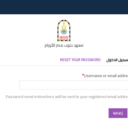
معهد جنوب مصر للأورام
تبويبات
سجيل الدخول
RESET YOUR PASSWORD
أساسية
Username or email addre
Password reset instructions will be sent to your registered email addre