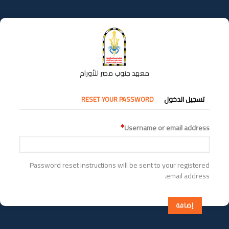
تجاوز
إلى
المحتوى
الرئيسي
معهد جنوب مصر للأورام
التبويبات
تسجيل الدخول
RESET YOUR PASSWORD
الأساسية
Username or email address
Password reset instructions will be sent to your registered
email address.