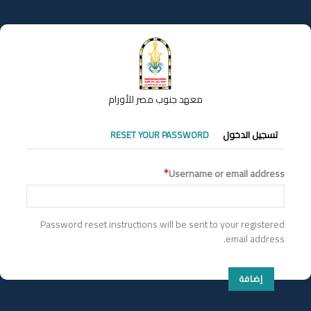
تجاوز
إلى
المحتوى
الرئيسي
معهد جنوب مصر للأورام
التبويبات
تسجيل الدخول
RESET YOUR PASSWORD
الأساسية
Username or email address
Password reset instructions will be sent to your registered
email address.