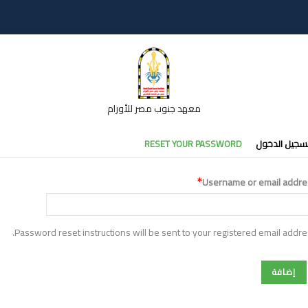
معهد جنوب مصر للأورام
تبويبات
سجيل الدخول
RESET YOUR PASSWORD
أساسية
Username or email addre
Password reset instructions will be sent to your registered email addre