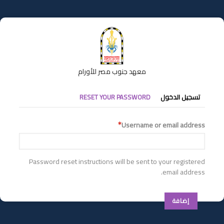
تجاوز
إلى
المحتوى
الرئيسي
معهد جنوب مصر للأورام
التبويبات
تسجيل الدخول
RESET YOUR PASSWORD
الأساسية
Username or email address
Password reset instructions will be sent to your registered
email address.