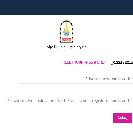
معهد جنوب مصر للأورام
تبويبات
سجيل الدخول
RESET YOUR PASSWORD
أساسية
Username or email addre
Password reset instructions will be sent to your registered email addre