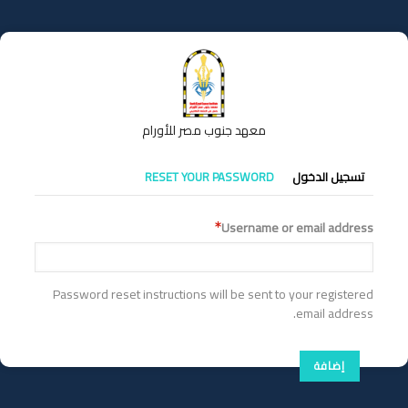
تجاوز
إلى
المحتوى
الرئيسي
معهد جنوب مصر للأورام
التبويبات
تسجيل الدخول
RESET YOUR PASSWORD
الأساسية
Username or email address
Password reset instructions will be sent to your registered
email address.