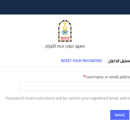
معهد جنوب مصر للأورام
تبويبات
سجيل الدخول
RESET YOUR PASSWORD
أساسية
Username or email addre
Password reset instructions will be sent to your registered email addre