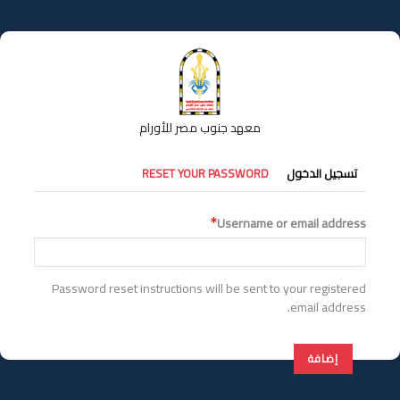
تجاوز
إلى
المحتوى
الرئيسي
معهد جنوب مصر للأورام
التبويبات
تسجيل الدخول
RESET YOUR PASSWORD
الأساسية
Username or email address
Password reset instructions will be sent to your registered
email address.