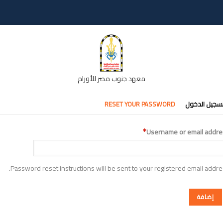
معهد جنوب مصر للأورام
تبويبات
سجيل الدخول
RESET YOUR PASSWORD
أساسية
Username or email addre
Password reset instructions will be sent to your registered email addre