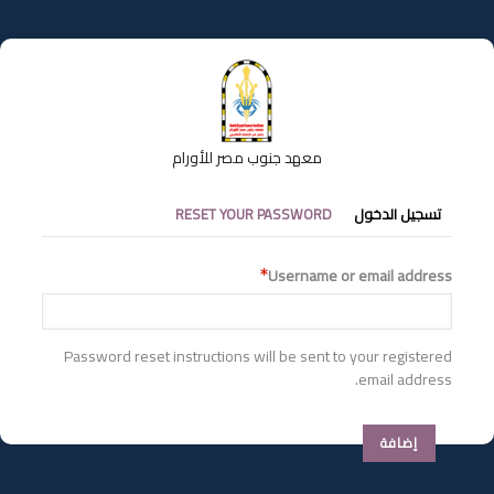
تجاوز
إلى
المحتوى
الرئيسي
معهد جنوب مصر للأورام
التبويبات
تسجيل الدخول
RESET YOUR PASSWORD
الأساسية
Username or email address
Password reset instructions will be sent to your registered
email address.