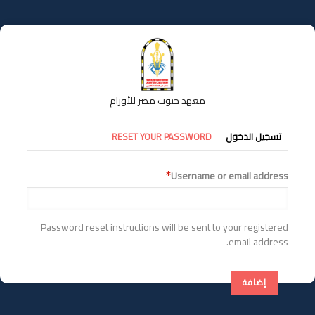
تجاوز
إلى
المحتوى
الرئيسي
معهد جنوب مصر للأورام
التبويبات
تسجيل الدخول
RESET YOUR PASSWORD
الأساسية
Username or email address
Password reset instructions will be sent to your registered
email address.