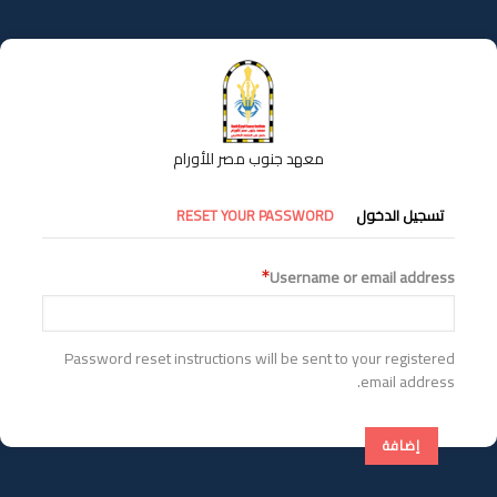
تجاوز
إلى
المحتوى
الرئيسي
معهد جنوب مصر للأورام
التبويبات
تسجيل الدخول
RESET YOUR PASSWORD
الأساسية
Username or email address
Password reset instructions will be sent to your registered
email address.