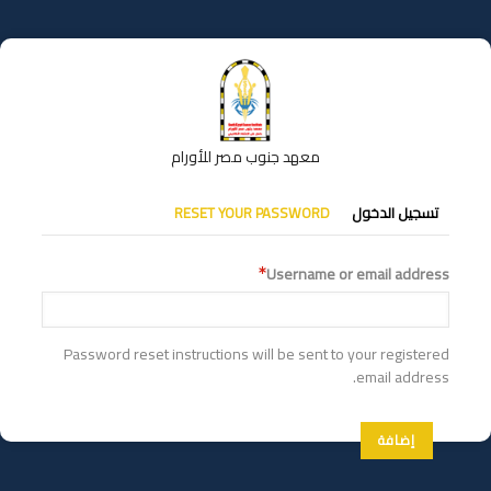
تجاوز
إلى
المحتوى
الرئيسي
معهد جنوب مصر للأورام
التبويبات
تسجيل الدخول
RESET YOUR PASSWORD
الأساسية
Username or email address
Password reset instructions will be sent to your registered
email address.