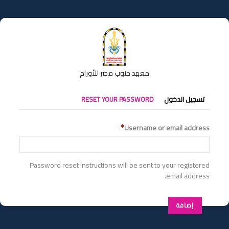
تجاوز
إلى
المحتوى
الرئيسي
معهد جنوب مصر للأورام
التبويبات
تسجيل الدخول
RESET YOUR PASSWORD
الأساسية
Username or email address
Password reset instructions will be sent to your registered
email address.