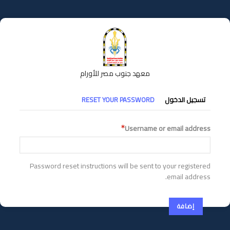
تجاوز
إلى
المحتوى
الرئيسي
معهد جنوب مصر للأورام
التبويبات
تسجيل الدخول
RESET YOUR PASSWORD
الأساسية
Username or email address
Password reset instructions will be sent to your registered
email address.