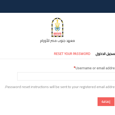
معهد جنوب مصر للأورام
تبويبات
سجيل الدخول
RESET YOUR PASSWORD
أساسية
Username or email addre
Password reset instructions will be sent to your registered email addre