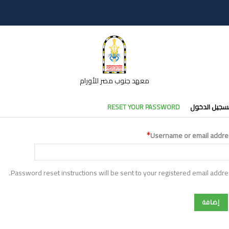
معهد جنوب مصر للأورام
تبويبات
سجيل الدخول
RESET YOUR PASSWORD
أساسية
Username or email addre
Password reset instructions will be sent to your registered email addre