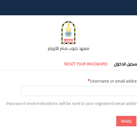
معهد جنوب مصر للأورام
تبويبات
سجيل الدخول
RESET YOUR PASSWORD
أساسية
Username or email addre
Password reset instructions will be sent to your registered email addre