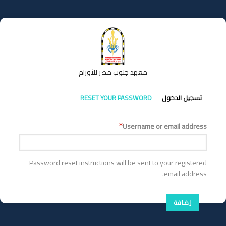
تجاوز
إلى
المحتوى
الرئيسي
معهد جنوب مصر للأورام
التبويبات
تسجيل الدخول
RESET YOUR PASSWORD
الأساسية
Username or email address
Password reset instructions will be sent to your registered
email address.