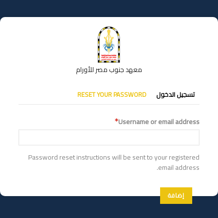
تجاوز
إلى
المحتوى
الرئيسي
معهد جنوب مصر للأورام
التبويبات
تسجيل الدخول
RESET YOUR PASSWORD
الأساسية
Username or email address
Password reset instructions will be sent to your registered
email address.