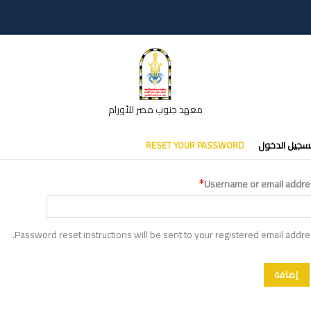
معهد جنوب مصر للأورام
تبويبات
سجيل الدخول
RESET YOUR PASSWORD
أساسية
Username or email addre
Password reset instructions will be sent to your registered email addre