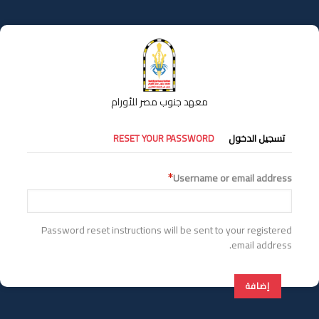
تجاوز
إلى
المحتوى
الرئيسي
معهد جنوب مصر للأورام
التبويبات
تسجيل الدخول
RESET YOUR PASSWORD
الأساسية
Username or email address
Password reset instructions will be sent to your registered
email address.