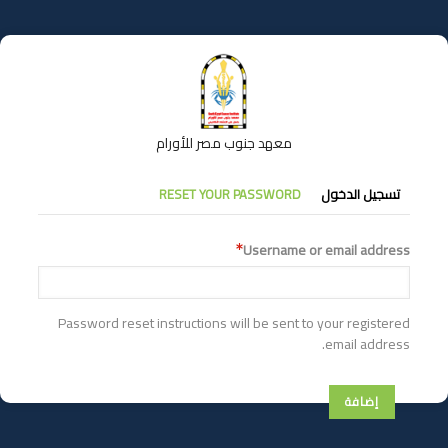
تجاوز
إلى
المحتوى
الرئيسي
معهد جنوب مصر للأورام
التبويبات
تسجيل الدخول
RESET YOUR PASSWORD
الأساسية
Username or email address
Password reset instructions will be sent to your registered
email address.