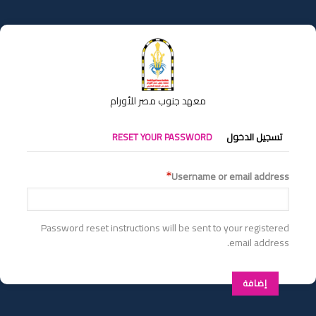
تجاوز
إلى
المحتوى
الرئيسي
معهد جنوب مصر للأورام
التبويبات
تسجيل الدخول
RESET YOUR PASSWORD
الأساسية
Username or email address
Password reset instructions will be sent to your registered
email address.