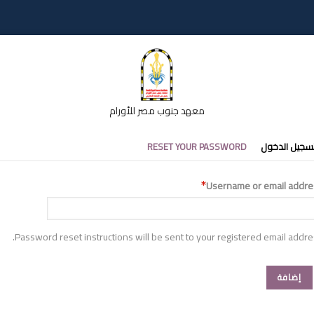
معهد جنوب مصر للأورام
تبويبات
سجيل الدخول
RESET YOUR PASSWORD
أساسية
Username or email addre
Password reset instructions will be sent to your registered email addre