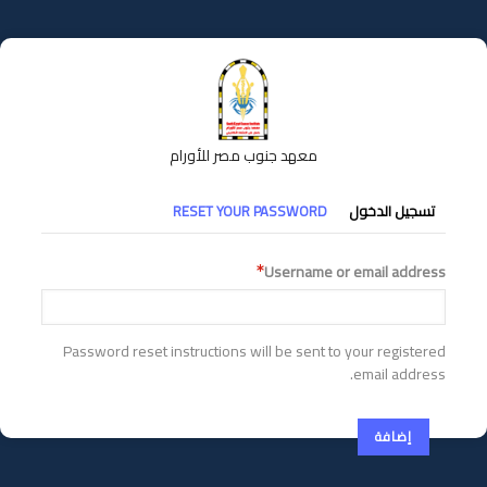
تجاوز
إلى
المحتوى
الرئيسي
معهد جنوب مصر للأورام
التبويبات
تسجيل الدخول
RESET YOUR PASSWORD
الأساسية
Username or email address
Password reset instructions will be sent to your registered
email address.