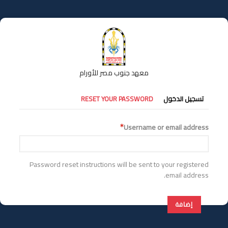
تجاوز
إلى
المحتوى
الرئيسي
معهد جنوب مصر للأورام
التبويبات
تسجيل الدخول
RESET YOUR PASSWORD
الأساسية
Username or email address
Password reset instructions will be sent to your registered
email address.