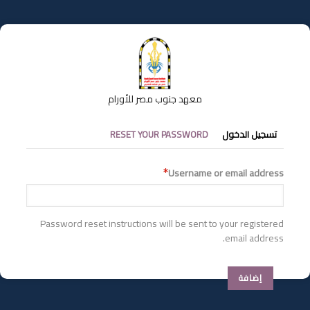
تجاوز
إلى
المحتوى
الرئيسي
معهد جنوب مصر للأورام
التبويبات
تسجيل الدخول
RESET YOUR PASSWORD
الأساسية
Username or email address
Password reset instructions will be sent to your registered
email address.