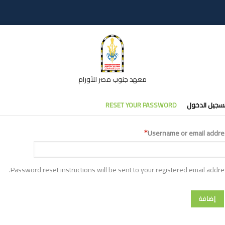
معهد جنوب مصر للأورام
تبويبات
سجيل الدخول
RESET YOUR PASSWORD
أساسية
Username or email addre
Password reset instructions will be sent to your registered email addre