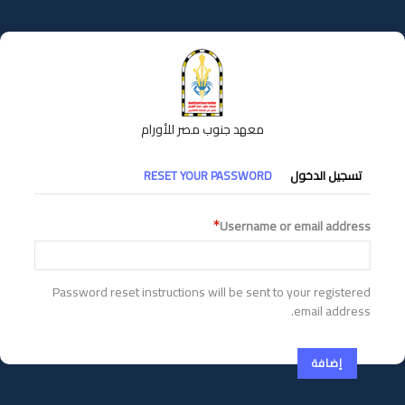
تجاوز
إلى
المحتوى
الرئيسي
معهد جنوب مصر للأورام
التبويبات
تسجيل الدخول
RESET YOUR PASSWORD
الأساسية
Username or email address
Password reset instructions will be sent to your registered
email address.