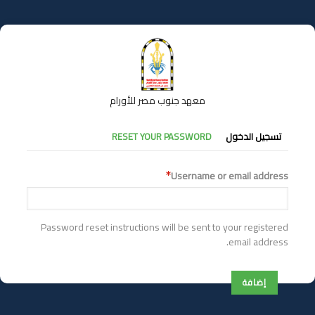
تجاوز
إلى
المحتوى
الرئيسي
معهد جنوب مصر للأورام
التبويبات
تسجيل الدخول
RESET YOUR PASSWORD
الأساسية
Username or email address
Password reset instructions will be sent to your registered
email address.