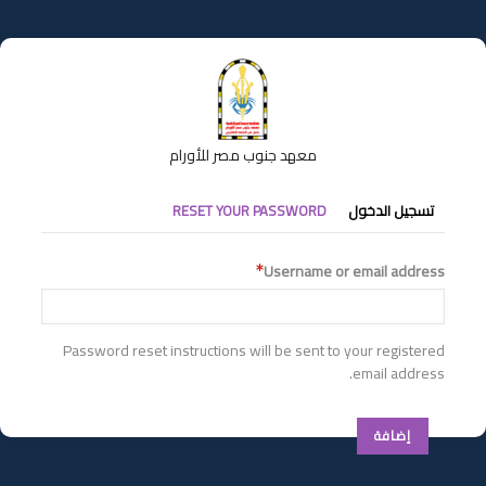
تجاوز
إلى
المحتوى
الرئيسي
معهد جنوب مصر للأورام
التبويبات
تسجيل الدخول
RESET YOUR PASSWORD
الأساسية
Username or email address
Password reset instructions will be sent to your registered
email address.