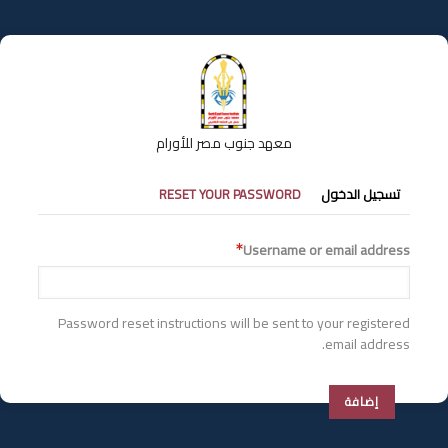
تجاوز
إلى
المحتوى
الرئيسي
معهد جنوب مصر للأورام
التبويبات
تسجيل الدخول
RESET YOUR PASSWORD
الأساسية
Username or email address
Password reset instructions will be sent to your registered
email address.