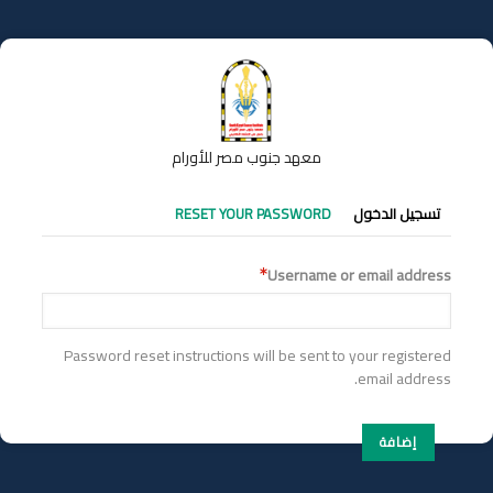
تجاوز
إلى
المحتوى
الرئيسي
معهد جنوب مصر للأورام
التبويبات
تسجيل الدخول
RESET YOUR PASSWORD
الأساسية
Username or email address
Password reset instructions will be sent to your registered
email address.