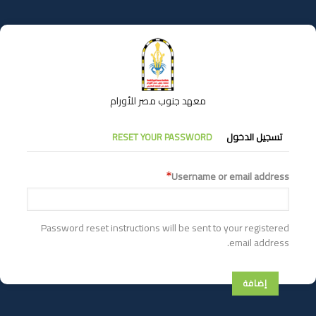
تجاوز
إلى
المحتوى
الرئيسي
معهد جنوب مصر للأورام
التبويبات
تسجيل الدخول
RESET YOUR PASSWORD
الأساسية
Username or email address
Password reset instructions will be sent to your registered
email address.