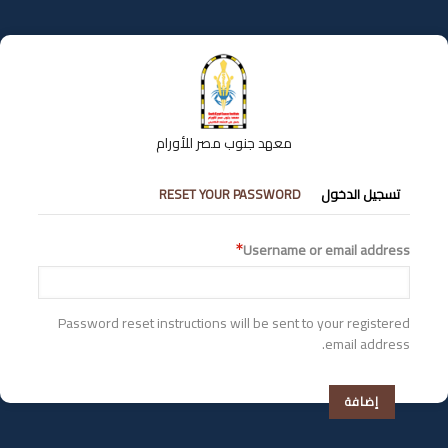
تجاوز
إلى
المحتوى
الرئيسي
معهد جنوب مصر للأورام
التبويبات
تسجيل الدخول
RESET YOUR PASSWORD
الأساسية
Username or email address
Password reset instructions will be sent to your registered
email address.