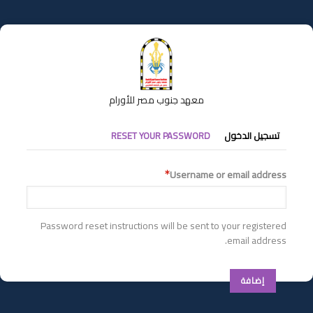
تجاوز
إلى
المحتوى
الرئيسي
معهد جنوب مصر للأورام
التبويبات
تسجيل الدخول
RESET YOUR PASSWORD
الأساسية
Username or email address
Password reset instructions will be sent to your registered
email address.