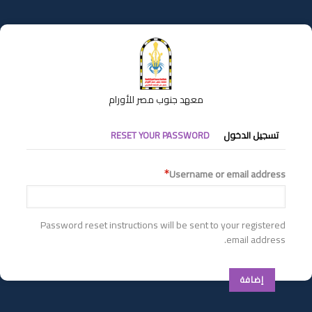
تجاوز
إلى
المحتوى
الرئيسي
معهد جنوب مصر للأورام
التبويبات
تسجيل الدخول
RESET YOUR PASSWORD
الأساسية
Username or email address
Password reset instructions will be sent to your registered
email address.