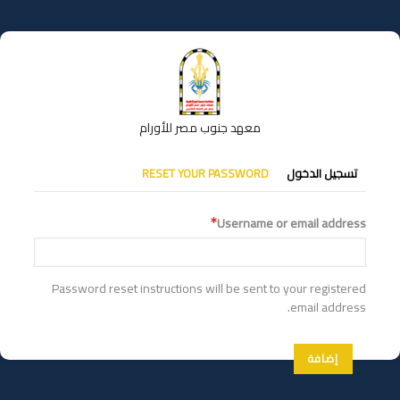
تجاوز
إلى
المحتوى
الرئيسي
معهد جنوب مصر للأورام
التبويبات
تسجيل الدخول
RESET YOUR PASSWORD
الأساسية
Username or email address
Password reset instructions will be sent to your registered
email address.