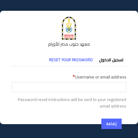
تجاوز
إلى
المحتوى
الرئيسي
معهد جنوب مصر للأورام
التبويبات
تسجيل الدخول
RESET YOUR PASSWORD
الأساسية
Username or email address
Password reset instructions will be sent to your registered
email address.