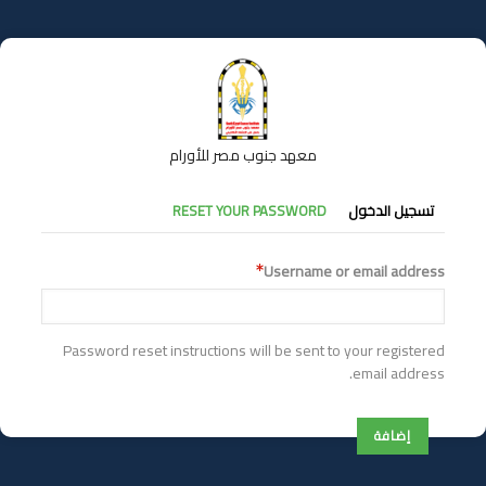
تجاوز
إلى
المحتوى
الرئيسي
معهد جنوب مصر للأورام
التبويبات
تسجيل الدخول
RESET YOUR PASSWORD
الأساسية
Username or email address
Password reset instructions will be sent to your registered
email address.