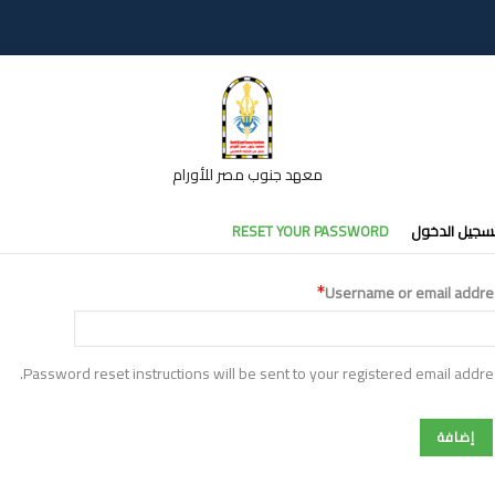
معهد جنوب مصر للأورام
تبويبات
سجيل الدخول
RESET YOUR PASSWORD
أساسية
Username or email addre
Password reset instructions will be sent to your registered email addre