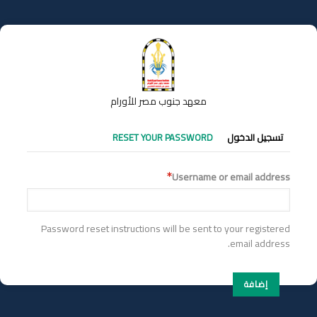
تجاوز
إلى
المحتوى
الرئيسي
معهد جنوب مصر للأورام
التبويبات
تسجيل الدخول
RESET YOUR PASSWORD
الأساسية
Username or email address
Password reset instructions will be sent to your registered
email address.