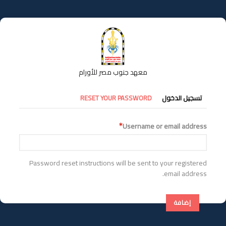
تجاوز
إلى
المحتوى
الرئيسي
معهد جنوب مصر للأورام
التبويبات
تسجيل الدخول
RESET YOUR PASSWORD
الأساسية
Username or email address
Password reset instructions will be sent to your registered
email address.