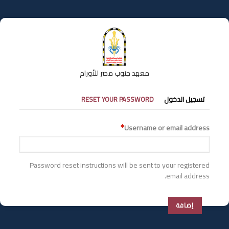
تجاوز
إلى
المحتوى
الرئيسي
معهد جنوب مصر للأورام
التبويبات
تسجيل الدخول
RESET YOUR PASSWORD
الأساسية
Username or email address
Password reset instructions will be sent to your registered
email address.