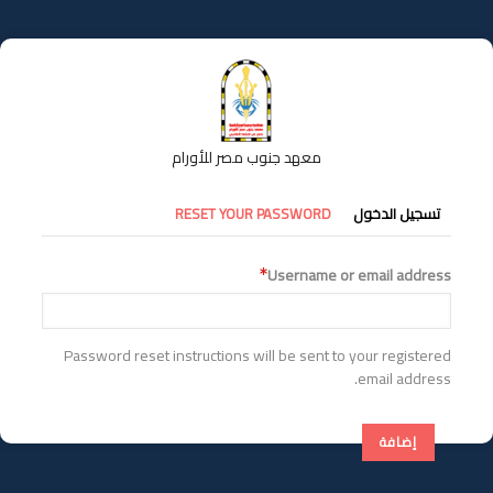
تجاوز
إلى
المحتوى
الرئيسي
معهد جنوب مصر للأورام
التبويبات
تسجيل الدخول
RESET YOUR PASSWORD
الأساسية
Username or email address
Password reset instructions will be sent to your registered
email address.