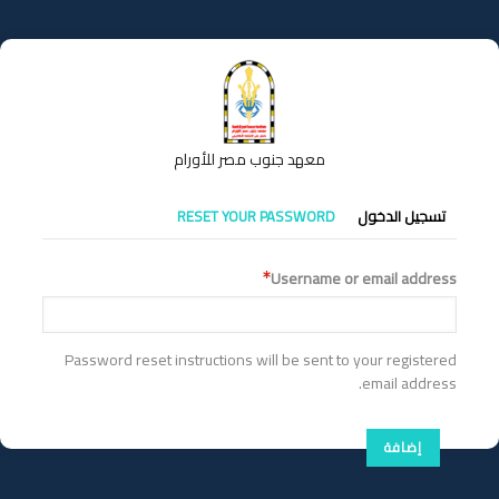
تجاوز
إلى
المحتوى
الرئيسي
معهد جنوب مصر للأورام
التبويبات
تسجيل الدخول
RESET YOUR PASSWORD
الأساسية
Username or email address
Password reset instructions will be sent to your registered
email address.