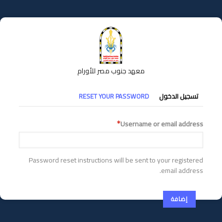
تجاوز
إلى
المحتوى
الرئيسي
معهد جنوب مصر للأورام
التبويبات
تسجيل الدخول
RESET YOUR PASSWORD
الأساسية
Username or email address
Password reset instructions will be sent to your registered
email address.