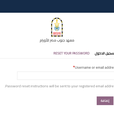
معهد جنوب مصر للأورام
تبويبات
سجيل الدخول
RESET YOUR PASSWORD
أساسية
Username or email addre
Password reset instructions will be sent to your registered email addre